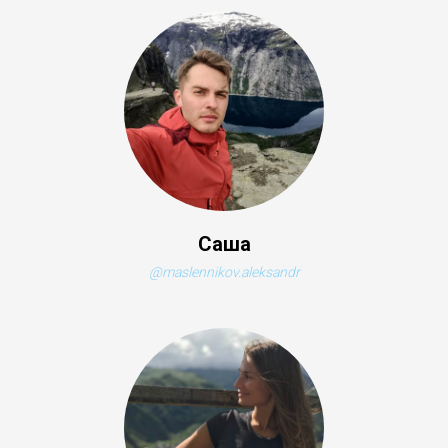
Саша
@maslennikov.aleksandr